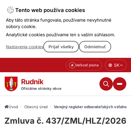
Tento web používa cookies
Aby táto stránka fungovala, používame nevyhnutné
súbory cookie.
Analytické cookies používame len s vaším súhlasom.
Nastavenia cookies
Prijať všetky
Odmietnuť
Prejsť
SK
Veľkosť písma
A
k
obsahu
Rudník
Oficiálne stránky obce
Úvod
Obecný úrad
Verejný register odberateľských vzťahov
Zmluva č. 437/ZML/HLZ/2026