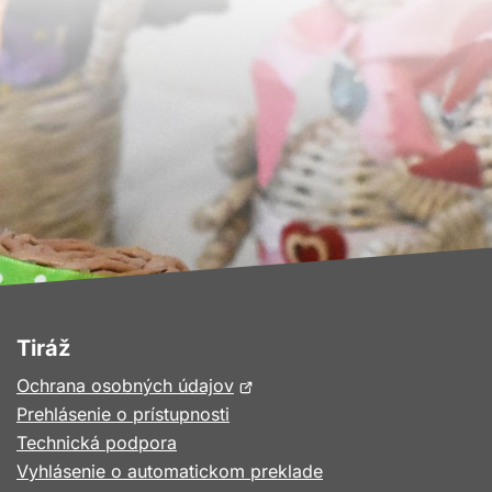
Tiráž
Otvorí
Ochrana osobných údajov
sa
Prehlásenie o prístupnosti
v
Technická podpora
novom
Vyhlásenie o automatickom preklade