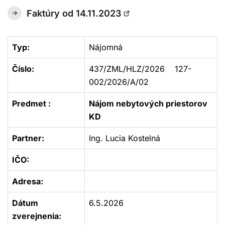
Faktúry od 14.11.2023
Otvorí
sa
v
Typ:
Nájomná
novom
okne
Číslo:
437/ZML/HLZ/2026 127-
002/2026/A/02
Predmet :
Nájom nebytových priestorov
KD
Partner:
Ing. Lucia Kostelná
IČO:
Adresa:
Dátum
6.5.2026
zverejnenia: