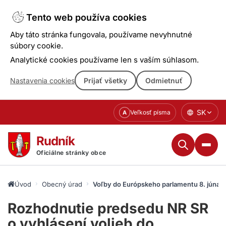
Tento web používa cookies
Aby táto stránka fungovala, používame nevyhnutné
súbory cookie.
Analytické cookies používame len s vaším súhlasom.
Nastavenia cookies
Prijať všetky
Odmietnuť
Prejsť
SK
Veľkosť písma
A
k
obsahu
Rudník
Oficiálne stránky obce
Úvod
Obecný úrad
Voľby do Európskeho parlamentu 8. júna 
Rozhodnutie predsedu NR SR
o vyhlásení volieb do