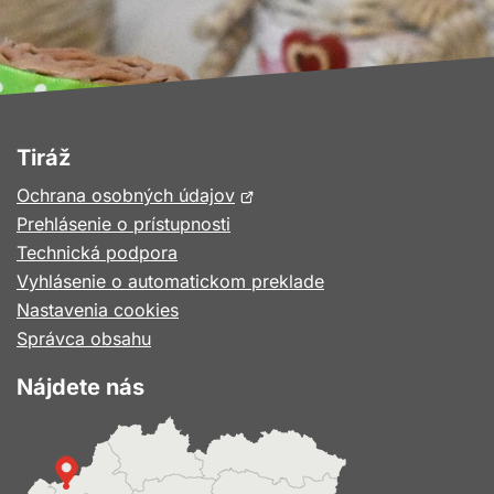
Tiráž
Otvorí
Ochrana osobných údajov
sa
Prehlásenie o prístupnosti
v
Technická podpora
novom
Vyhlásenie o automatickom preklade
okne
Nastavenia cookies
Správca obsahu
Nájdete nás