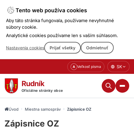
Tento web používa cookies
Aby táto stránka fungovala, používame nevyhnutné
súbory cookie.
Analytické cookies používame len s vaším súhlasom.
Nastavenia cookies
Prijať všetky
Odmietnuť
Prejsť
SK
Veľkosť písma
A
k
obsahu
Rudník
Oficiálne stránky obce
Úvod
Miestna samospráva
Zápisnice OZ
Zápisnice OZ