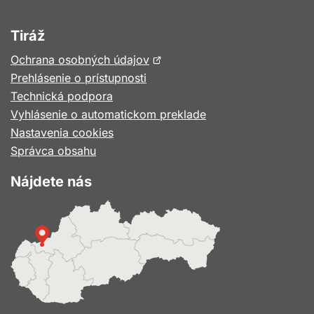
Tiráž
Otvorí
Ochrana osobných údajov
sa
Prehlásenie o prístupnosti
v
Technická podpora
novom
Vyhlásenie o automatickom preklade
okne
Nastavenia cookies
Správca obsahu
Nájdete nás