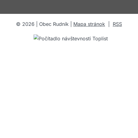
sa
v
novom
©
2026
| Obec Rudník |
Mapa stránok
|
RSS
okne