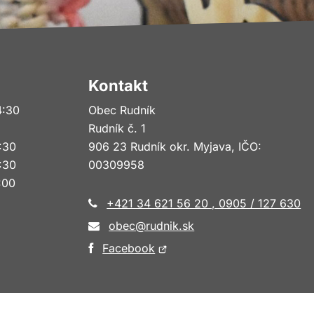
Kontakt
4:30
Obec Rudník
Rudník č. 1
6:30
906 23 Rudník okr. Myjava, IČO:
4:30
00309958
3:00
+421 34 621 56 20 , 0905 / 127 630
obec@rudnik.sk
Otvorí
Facebook
sa
v
novom