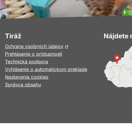
Tiráž
Nájdete 
Otvorí
Ochrana osobných údajov
sa
Prehlásenie o prístupnosti
v
Technická podpora
novom
Vyhlásenie o automatickom preklade
okne
Nastavenia cookies
Správca obsahu