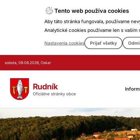
Tento web používa cookies
Aby táto stránka fungovala, používame nev
Analytické cookies používame len s vaším
Nastavenia cookies
Prijať všetky
Odmi
Prejsť
sobota, 08.08.2026, Oskar
k
obsahu
Rudník
Inform
Oficiálne stránky obce