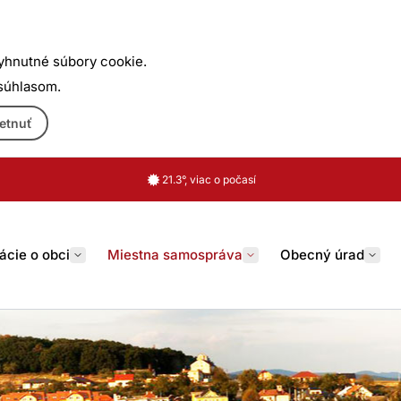
yhnutné súbory cookie.
 súhlasom.
etnuť
21.3°, viac o počasí
ácie o obci
Miestna samospráva
Obecný úrad