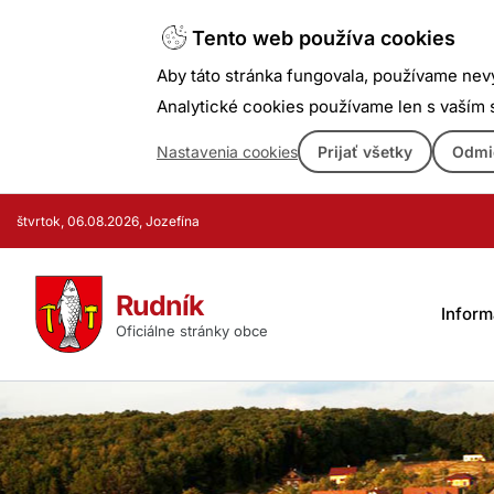
Tento web používa cookies
Aby táto stránka fungovala, používame nev
Analytické cookies používame len s vaším
Nastavenia cookies
Prijať všetky
Odmi
Prejsť
štvrtok, 06.08.2026, Jozefína
k
obsahu
Rudník
Inform
Oficiálne stránky obce