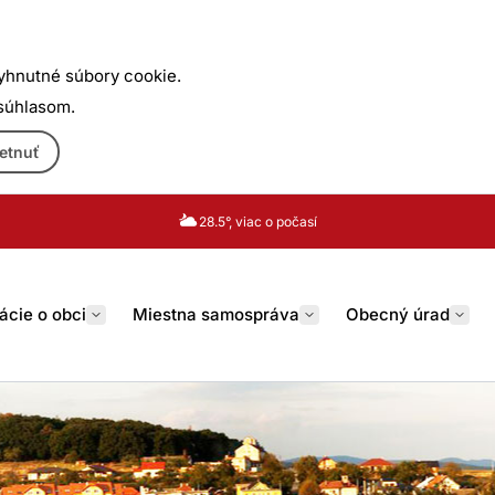
yhnutné súbory cookie.
 súhlasom.
etnuť
28.5°, viac o počasí
ácie o obci
Miestna samospráva
Obecný úrad