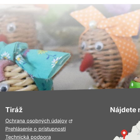
Tiráž
Nájdete 
Otvorí
Ochrana osobných údajov
sa
Prehlásenie o prístupnosti
v
Technická podpora