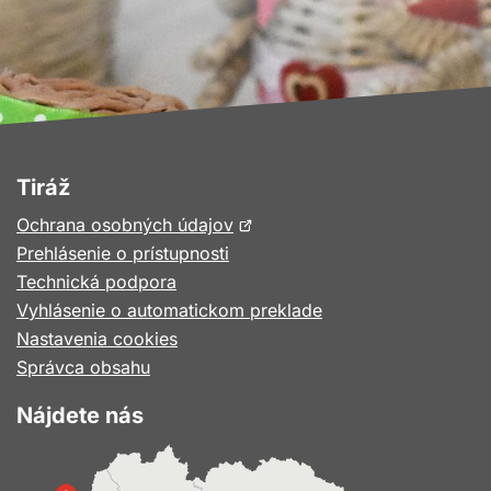
Tiráž
Otvorí
Ochrana osobných údajov
sa
Prehlásenie o prístupnosti
v
Technická podpora
novom
Vyhlásenie o automatickom preklade
okne
Nastavenia cookies
Správca obsahu
Nájdete nás