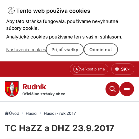
Tento web používa cookies
Aby táto stránka fungovala, používame nevyhnutné
súbory cookie.
Analytické cookies používame len s vaším súhlasom.
Nastavenia cookies
Prijať všetky
Odmietnuť
Prejsť
SK
Veľkosť písma
A
k
obsahu
Rudník
Oficiálne stránky obce
Úvod
Hasiči
Hasiči - rok 2017
TC HaZZ a DHZ 23.9.2017