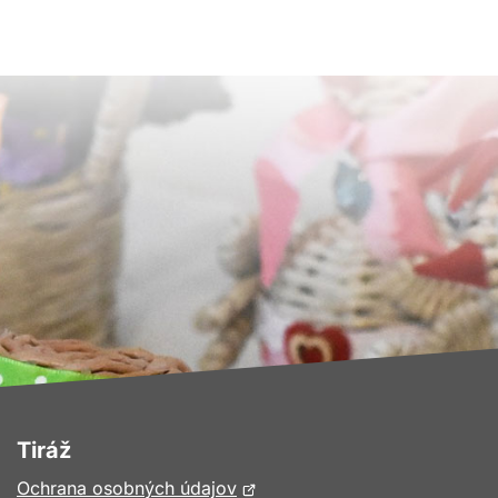
Tiráž
Otvorí
Ochrana osobných údajov