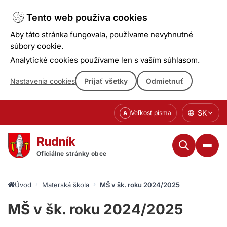
Tento web používa cookies
Aby táto stránka fungovala, používame nevyhnutné
súbory cookie.
Analytické cookies používame len s vaším súhlasom.
Nastavenia cookies
Prijať všetky
Odmietnuť
Prejsť
SK
Veľkosť písma
A
k
obsahu
Rudník
Oficiálne stránky obce
Úvod
Materská škola
MŠ v šk. roku 2024/2025
MŠ v šk. roku 2024/2025