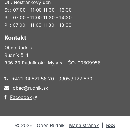
Ut : Nestránkový deň
St : 07:00 - 11:00 11:30 - 16:30
Št : 07:00 - 11:00 11:30 - 14:30
Pi : 07:00 - 11:00 11:30 - 13:00
Kontakt
Obec Rudník
Rudník č. 1
906 23 Rudník okr. Myjava, IČO: 00309958
+421 34 621 56 20 , 0905 / 127 630
obec@rudnik.sk
Otvorí
Facebook
sa
v
novom
©
2026
| Obec Rudník |
Mapa stránok
|
RSS
okne