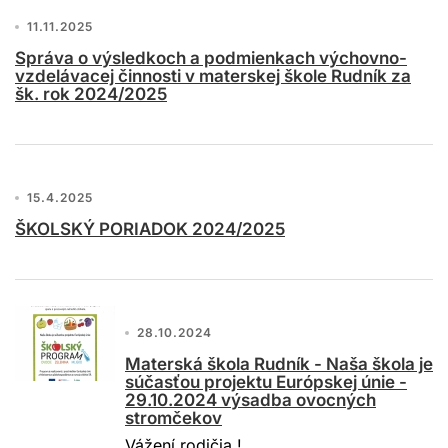
11.11.2025
Správa o výsledkoch a podmienkach výchovno-
vzdelávacej činnosti v materskej škole Rudník za
šk. rok 2024/2025
15.4.2025
ŠKOLSKÝ PORIADOK 2024/2025
28.10.2024
Materská škola Rudník - Naša škola je
súčasťou projektu Európskej únie -
29.10.2024 výsadba ovocných
stromčekov
Vážení rodičia !