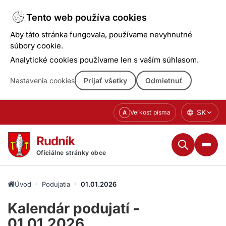
Tento web používa cookies
Aby táto stránka fungovala, používame nevyhnutné
súbory cookie.
Analytické cookies používame len s vaším súhlasom.
Nastavenia cookies
Prijať všetky
Odmietnuť
Prejsť
SK
Veľkosť písma
A
k
obsahu
Rudník
Oficiálne stránky obce
Úvod
Podujatia
01.01.2026
Kalendár podujatí -
01.01.2026