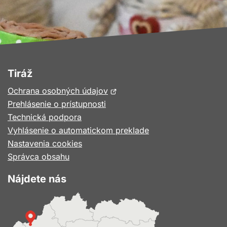
Tiráž
Otvorí
Ochrana osobných údajov
sa
Prehlásenie o prístupnosti
v
Technická podpora
novom
Vyhlásenie o automatickom preklade
okne
Nastavenia cookies
Správca obsahu
Nájdete nás