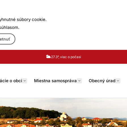
yhnutné súbory cookie.
 súhlasom.
etnuť
27.3°, viac o počasí
ácie o obci
Miestna samospráva
Obecný úrad