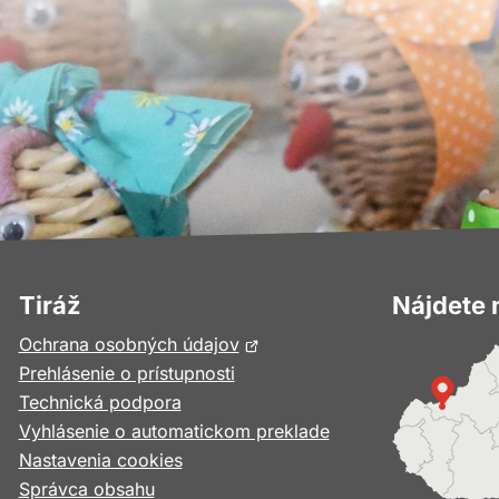
Tiráž
Nájdete 
Otvorí
Ochrana osobných údajov
sa
Prehlásenie o prístupnosti
v
Technická podpora
novom
Vyhlásenie o automatickom preklade
okne
Nastavenia cookies
Správca obsahu