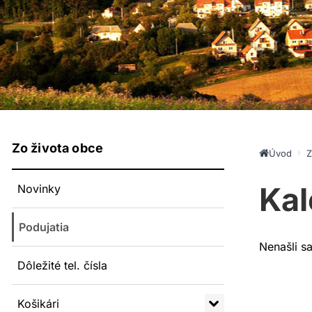
Zo života obce
Úvod
Z
Kal
Novinky
Podujatia
Nenašli s
Dôležité tel. čísla
Košikári